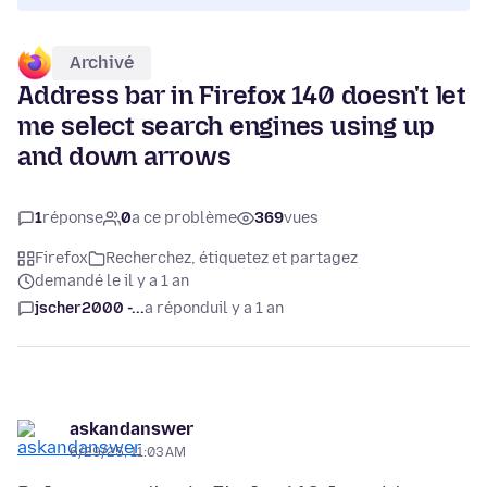
Archivé
Address bar in Firefox 140 doesn't let
me select search engines using up
and down arrows
1
réponse
0
a ce problème
369
vues
Firefox
Recherchez, étiquetez et partagez
demandé le il y a 1 an
jscher2000 -...
a répondu
il y a 1 an
askandanswer
6/29/25, 11:03 AM