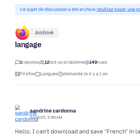
Ce sujet de discussion a été archivé.
Veuillez poser une n
Archivé
langage
1
réponse
12
ont ce problème
149
vues
Firefox
Langues
demandé le il y a 1 an
sandrine cardonna
6/20/25, 5:06 AM