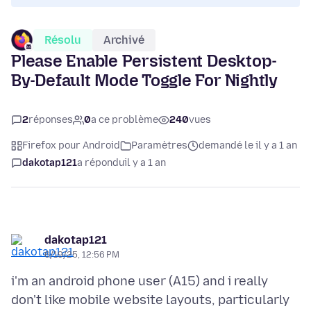
Résolu
Archivé
Please Enable Persistent Desktop-
By-Default Mode Toggle For Nightly
2
réponses
0
a ce problème
240
vues
Firefox pour Android
Paramètres
demandé le il y a 1 an
dakotap121
a répondu
il y a 1 an
dakotap121
6/19/25, 12:56 PM
i'm an android phone user (A15) and i really
don't like mobile website layouts, particularly