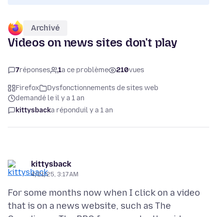
Archivé
Videos on news sites don't play
7
réponses
1
a ce problème
210
vues
Firefox
Dysfonctionnements de sites web
demandé le il y a 1 an
kittysback
a répondu
il y a 1 an
kittysback
4/21/25, 3:17 AM
For some months now when I click on a video
that is on a news website, such as The