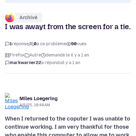
Archivé
I was awayt from the screen for a tie.
1
réponse
0
a ce problème
90
vues
Firefox
Autre
demandé le il y a 1 an
markwarner22
a répondu
il y a 1 an
Miles Loegering
4/5/25, 10:48 AM
When I returned to the coputer I was unable to
continue working. I am very thankful for those