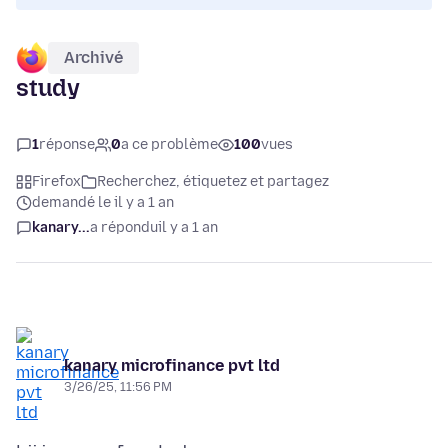
Archivé
study
1
réponse
0
a ce problème
100
vues
Firefox
Recherchez, étiquetez et partagez
demandé le il y a 1 an
kanary...
a répondu
il y a 1 an
kanary microfinance pvt ltd
3/26/25, 11:56 PM