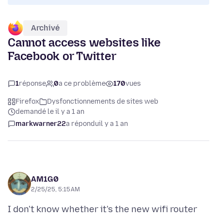
Archivé
Cannot access websites like
Facebook or Twitter
1
réponse
0
a ce problème
170
vues
Firefox
Dysfonctionnements de sites web
demandé le il y a 1 an
markwarner22
a répondu
il y a 1 an
AM1G0
2/25/25, 5:15 AM
I don't know whether it's the new wifi router