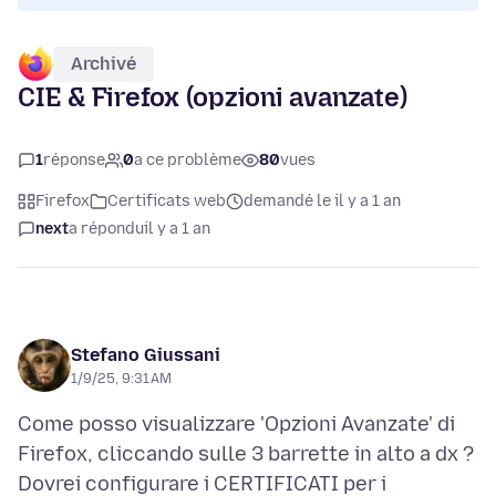
Archivé
CIE & Firefox (opzioni avanzate)
1
réponse
0
a ce problème
80
vues
Firefox
Certificats web
demandé le il y a 1 an
next
a répondu
il y a 1 an
Stefano Giussani
1/9/25, 9:31 AM
Come posso visualizzare 'Opzioni Avanzate' di
Firefox, cliccando sulle 3 barrette in alto a dx ?
Dovrei configurare i CERTIFICATI per i