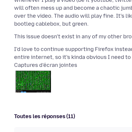
whenever I play a video (be it youtube, twitter
will often mess up and become a chaotic jumb
over the video. The audio will play fine. It's 
I'd love to continue supporting Firefox instea
Captures d’écran jointes
Toutes les réponses (11)