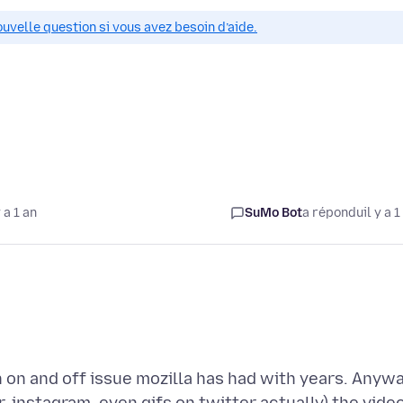
ouvelle question si vous avez besoin d’aide.
 a 1 an
SuMo Bot
a répondu
il y a 1
n on and off issue mozilla has had with years. Anywa