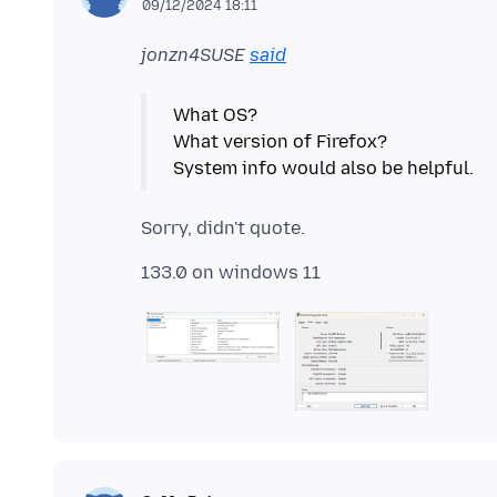
09/12/2024 18:11
jonzn4SUSE
said
What OS?
What version of Firefox?