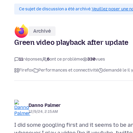
Ce sujet de discussion a été archivé.
Veuillez poser une n
Archivé
Green video playback after update
11
réponses
6
ont ce problème
330
vues
Firefox
Performances et connectivité
demandé le il y
Danno Palmer
12/9/24, 2:15 AM
I did some googling first and it seems to be a