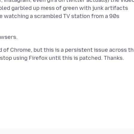
, instagram, even gifs on twitter actually) the vide
led garbled up mess of green with junk artifacts
like watching a scrambled TV station from a 90s
d of Chrome, but this is a persistent issue across t