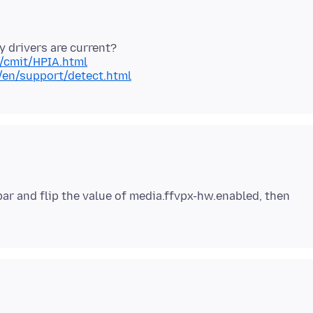
q/cmit/HPIA.html
en/support/detect.html
bar and flip the value of media.ffvpx-hw.enabled, then