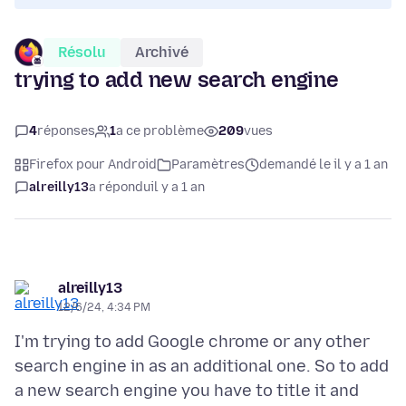
Résolu
Archivé
trying to add new search engine
4
réponses
1
a ce problème
209
vues
Firefox pour Android
Paramètres
demandé le il y a 1 an
alreilly13
a répondu
il y a 1 an
alreilly13
12/6/24, 4:34 PM
I'm trying to add Google chrome or any other
search engine in as an additional one. So to add
a new search engine you have to title it and