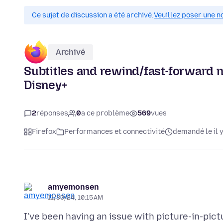
Ce sujet de discussion a été archivé.
Veuillez poser une n
Archivé
Subtitles and rewind/fast-forward n
Disney+
2
réponses
0
a ce problème
569
vues
Firefox
Performances et connectivité
demandé le il y
amyemonsen
11/30/24, 10:15 AM
I've been having an issue with picture-in-pic