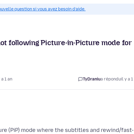
ouvelle question si vous avez besoin d’aide.
ot following Picture-in-Picture mode for
 a 1 an
TyDraniu
a répondu
il y a 1
ture (PiP) mode where the subtitles and rewind/fast-