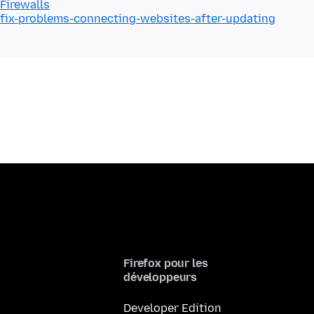
Firewalls
/fix-problems-connecting-websites-after-updating
Firefox pour les
développeurs
Developer Edition