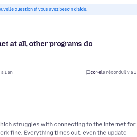
ouvelle question si vous avez besoin d’aide.
et at all, other programs do
 a 1 an
cor-el
a répondu
il y a 1
hich struggles with connecting to the internet for
rk fine. Everything times out, even the update