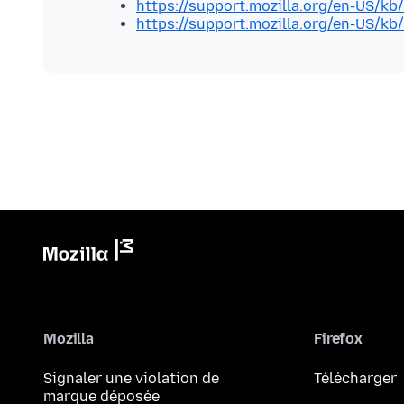
https://support.mozilla.org/en-US/kb/
https://support.mozilla.org/en-US/kb
Mozilla
Firefox
Signaler une violation de
Télécharger
marque déposée