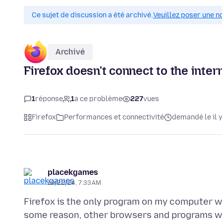
Ce sujet de discussion a été archivé.
Veuillez poser une n
Archivé
Firefox doesn't connect to the intern
1
réponse
1
a ce problème
227
vues
Firefox
Performances et connectivité
demandé le il y
placekgames
10/22/24, 7:33 AM
Firefox is the only program on my computer w
some reason, other browsers and programs wo