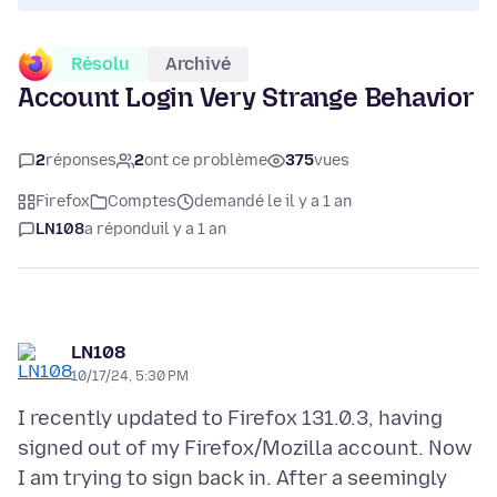
Résolu
Archivé
Account Login Very Strange Behavior
2
réponses
2
ont ce problème
375
vues
Firefox
Comptes
demandé le il y a 1 an
LN108
a répondu
il y a 1 an
LN108
10/17/24, 5:30 PM
I recently updated to Firefox 131.0.3, having
signed out of my Firefox/Mozilla account. Now
I am trying to sign back in. After a seemingly