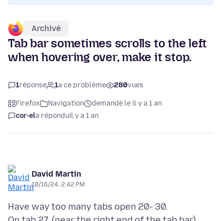
Archivé
Tab bar sometimes scrolls to the left
when hovering over, make it stop.
1
réponse
1
a ce problème
280
vues
Firefox
Navigation
demandé le il y a 1 an
cor-el
a répondu
il y a 1 an
David Martin
10/16/24, 2:42 PM
Have way too many tabs open 20- 30.
On tab 27. (near the right end of the tab bar)