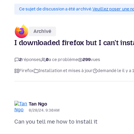
Ce sujet de discussion a été archivé.
Veuillez poser une n
Archivé
I downloaded firefox but I can't insta
2
réponses
0
a ce problème
299
vues
Firefox
Installation et mises à jour
demandé le il y a 
Tan Ngo
8/28/24, 9:30 AM