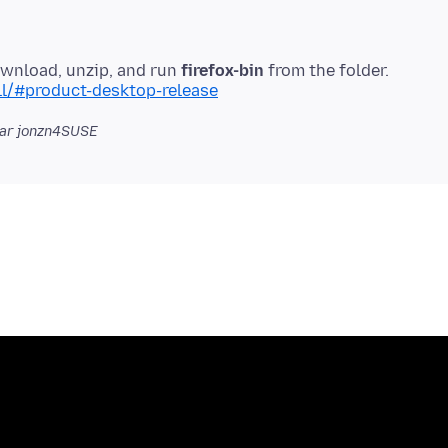
ownload, unzip, and run
firefox-bin
ll/#product-desktop-release
ar jonzn4SUSE