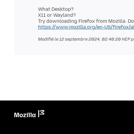
What Desktop?
X11 or Wayland?
Try downloading Firefox from Mozilla. D
https://www.mozilla.org/en-US/firefox/a
Modifié le
12 septembre 2024, 02:48:20 HEP
p