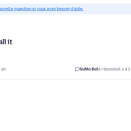
ouvelle question si vous avez besoin d’aide.
ll it
1 an
SuMo Bot
a répondu
il y a 1