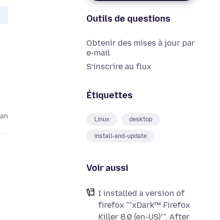
Outils de questions
Obtenir des mises à jour par
e-mail
S’inscrire au flux
Étiquettes
 an
Linux
desktop
install-and-update
Voir aussi
I installed a version of
firefox ""xDark™ Firefox
Killer 8.0 (en-US)"". After