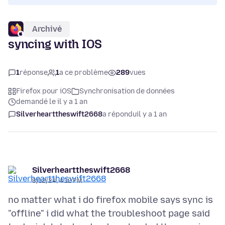
Archivé
syncing with IOS
1
réponse
1
a ce problème
289
vues
Firefox pour iOS
Synchronisation de données
demandé le il y a 1 an
Silverhearttheswift2668
a répondu
il y a 1 an
Silverhearttheswift2668
8/12/24, 4:12 PM
no matter what i do firefox mobile says sync is
"offline" i did what the troubleshoot page said