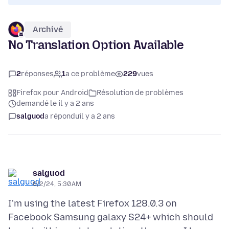
Archivé
No Translation Option Available
2
réponses
1
a ce problème
229
vues
Firefox pour Android
Résolution de problèmes
demandé le il y a 2 ans
salguod
a répondu
il y a 2 ans
salguod
8/2/24, 5:30 AM
I'm using the latest Firefox 128.0.3 on
Facebook Samsung galaxy S24+ which should