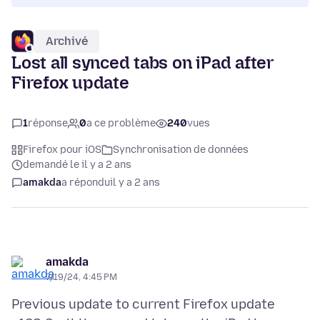
Archivé
Lost all synced tabs on iPad after
Firefox update
1
réponse
0
a ce problème
240
vues
Firefox pour iOS
Synchronisation de données
demandé le il y a 2 ans
amakda
a répondu
il y a 2 ans
amakda
7/19/24, 4:45 PM
Previous update to current Firefox update