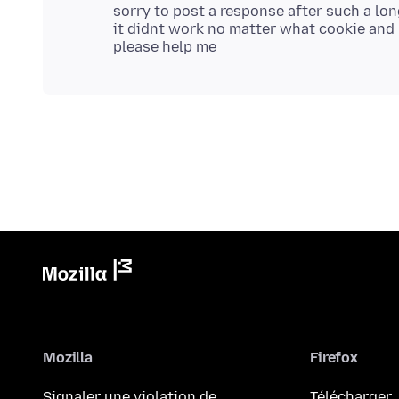
sorry to post a response after such a lo
it didnt work no matter what cookie and 
Mozilla
Firefox
Signaler une violation de
Télécharger