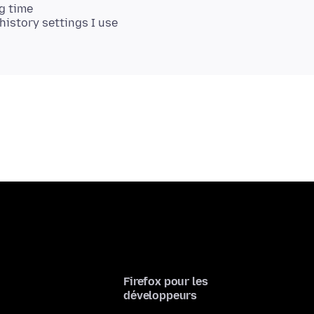
ng time
history settings I use
Firefox pour les
développeurs