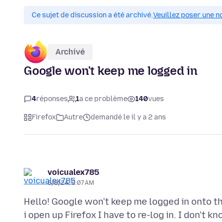
Ce sujet de discussion a été archivé.
Veuillez poser une n
Archivé
Google won't keep me logged in
4
réponses
1
a ce problème
140
vues
Firefox
Autre
demandé le il y a 2 ans
voicualex785
6/8/24, 9:07 AM
Hello! Google won't keep me logged in onto th
i open up Firefox I have to re-log in. I don't