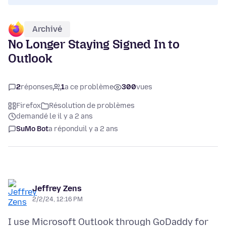
Archivé
No Longer Staying Signed In to
Outlook
2
réponses
1
a ce problème
300
vues
Firefox
Résolution de problèmes
demandé le il y a 2 ans
SuMo Bot
a répondu
il y a 2 ans
Jeffrey Zens
2/2/24, 12:16 PM
I use Microsoft Outlook through GoDaddy for