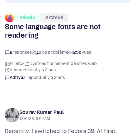
Résolu
Archivé
Some language fonts are not
rendering
2
réponses
1
a ce problème
250
vues
Firefox
Dysfonctionnement de sites web
demandé le il y a 2 ans
Aditya
a répondu
il y a 2 ans
Sourav Kumar Paul
12/6/23, 3:54 AM
Recently, I switched to Fedora 39. At first,