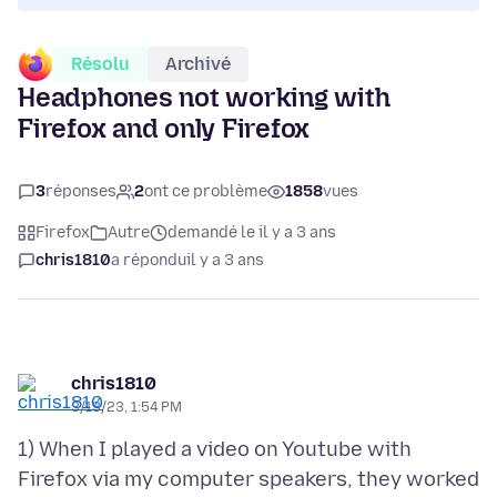
Résolu
Archivé
Headphones not working with
Firefox and only Firefox
3
réponses
2
ont ce problème
1858
vues
Firefox
Autre
demandé le il y a 3 ans
chris1810
a répondu
il y a 3 ans
chris1810
3/13/23, 1:54 PM
1) When I played a video on Youtube with
Firefox via my computer speakers, they worked