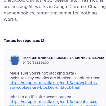
checkbox. Cannot reply, delete, etc. Trash icons
are missing All works in Google Chrome. Clearing
cache/cookies, restarting computer, nothing
Toutes les réponses (2)
user104147805413306348376805769878442569
04/09/2022 10:30
Make sure you're not blocking data -
https://support.mozilla.org/en-US/kb/websites-
say-cookies-are-blocked-unblock-them
https://support.mozilla.org/en-US/kb/enhanced-