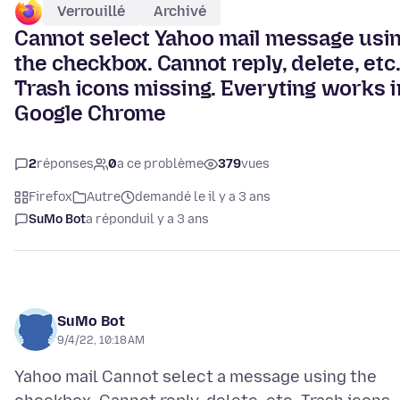
Verrouillé
Archivé
Cannot select Yahoo mail message usi
the checkbox. Cannot reply, delete, etc.
Trash icons missing. Everyting works i
Google Chrome
2
réponses
0
a ce problème
379
vues
Firefox
Autre
demandé le il y a 3 ans
SuMo Bot
a répondu
il y a 3 ans
SuMo Bot
9/4/22, 10:18 AM
Yahoo mail Cannot select a message using the