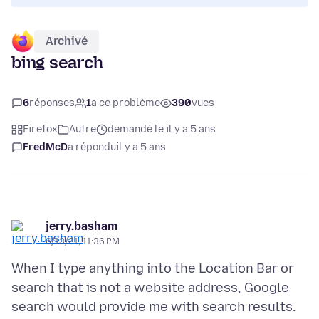
Archivé
bing search
6
réponses
1
a ce problème
390
vues
Firefox
Autre
demandé le il y a 5 ans
FredMcD
a répondu
il y a 5 ans
jerry.basham
6/13/21, 11:36 PM
When I type anything into the Location Bar or
search that is not a website address, Google
search would provide me with search results.