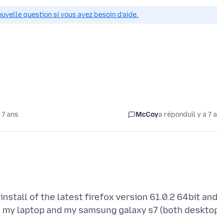
ouvelle question si vous avez besoin d’aide.
 7 ans
McCoy
a répondu
il y a 7 
nstall of the latest firefox version 61.0.2 64bit and
th my laptop and my samsung galaxy s7 (both deskto