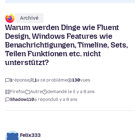
Archivé
Warum werden Dinge wie Fluent
Design, Windows Features wie
Benachrichtigungen, Timeline, Sets,
Teilen Funktionen etc. nicht
unterstützt?
1
réponse
1
a ce problème
130
vues
Firefox
Autre
demandé le il y a 8 ans
Shadow110
a répondu
il y a 8 ans
Felix333