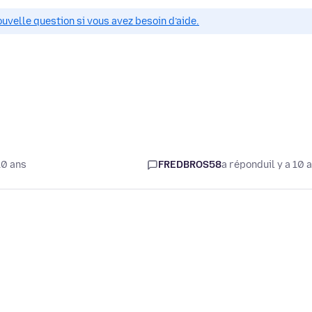
ouvelle question si vous avez besoin d’aide.
10 ans
FREDBROS58
a répondu
il y a 10 