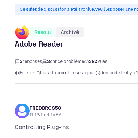
Ce sujet de discussion a été archivé.
Veuillez poser une n
Résolu
Archivé
Adobe Reader
3
réponses
3
ont ce problème
320
vues
Firefox
Installation et mises à jour
demandé le il y a 
FREDBROS58
11/12/15, 4:45 PM