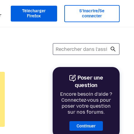
Télécharger
S’inscrire/Se
r
Firefox
connecter
Poser une
question
Encore besoin d’aide ?
Connectez-vous pour
poser votre question
sur nos forums.
Continuer