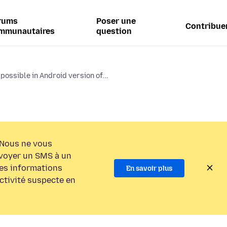
rums
Poser une
Contribue
mmunautaires
question
t possible in Android version of...
Nous ne vous
voyer un SMS à un
es informations
En savoir plus
activité suspecte en