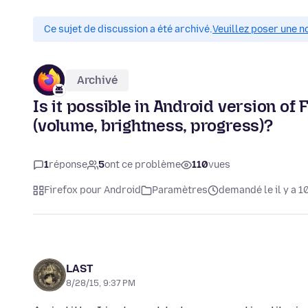
Ce sujet de discussion a été archivé.
Veuillez poser une n
Archivé
Is it possible in Android version of
(volume, brightness, progress)?
1
réponse
5
ont ce problème
110
vues
Firefox pour Android
Paramètres
demandé le il y a 1
LAST
8/28/15, 9:37 PM