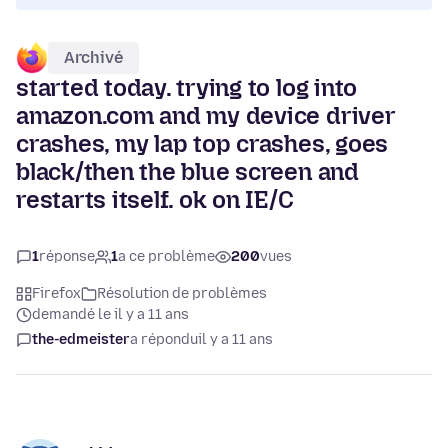
Archivé
started today. trying to log into
amazon.com and my device driver
crashes, my lap top crashes, goes
black/then the blue screen and
restarts itself. ok on IE/C
1
réponse
1
a ce problème
200
vues
Firefox
Résolution de problèmes
demandé le il y a 11 ans
the-edmeister
a répondu
il y a 11 ans