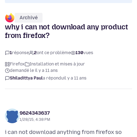
Archivé
why i can not download any product
from firefox?
1
réponse
2
ont ce problème
130
vues
Firefox
Installation et mises à jour
demandé le il y a 11 ans
Shiladittya Paul
a répondu
il y a 11 ans
9624343637
1/28/15, 4:38 PM
i can not download anything from firefox so