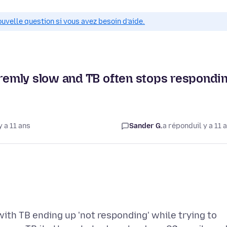
ouvelle question si vous avez besoin d’aide.
emly slow and TB often stops respondi
y a 11 ans
Sander G.
a répondu
il y a 11 
ith TB ending up 'not responding' while trying to