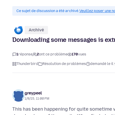
Ce sujet de discussion a été archivé.
Veuillez poser une n
Archivé
Downloading some messages is extr
1
réponse
2
ont ce problème
170
vues
Thunderbird
Résolution de problèmes
demandé le il 
greypeel
1/8/15, 11:00 PM
This has been happening for quite sometime w