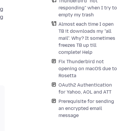
d
Thunderbird "not
responding" when I try to
ng
empty my trash
ng
Almost each time I open
TB it downloads my "all
mail". Why? It sometimes
freezes TB up till
complete! Help
Fix Thunderbird not
opening on macOS due to
Rosetta
OAuth2 Authentication
for Yahoo, AOL and ATT
Prerequisite for sending
an encrypted email
message