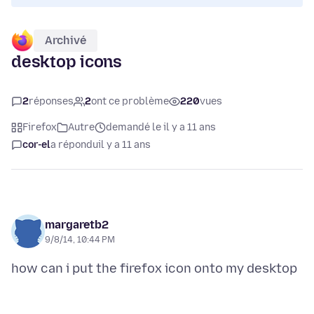
Archivé
desktop icons
2
réponses
2
ont ce problème
220
vues
Firefox
Autre
demandé le il y a 11 ans
cor-el
a répondu
il y a 11 ans
margaretb2
9/8/14, 10:44 PM