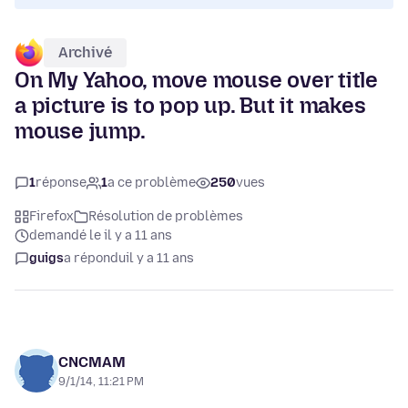
Archivé
On My Yahoo, move mouse over title
a picture is to pop up. But it makes
mouse jump.
1
réponse
1
a ce problème
250
vues
Firefox
Résolution de problèmes
demandé le il y a 11 ans
guigs
a répondu
il y a 11 ans
CNCMAM
9/1/14, 11:21 PM