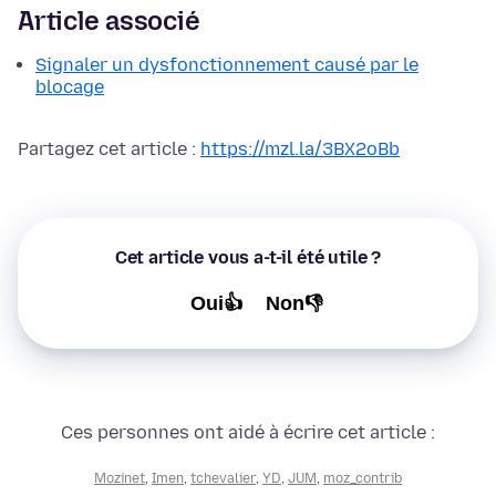
Article associé
Signaler un dysfonctionnement causé par le
blocage
Partagez cet article :
https://mzl.la/3BX2oBb
Cet article vous a-t-il été utile ?
Oui👍
Non👎
Ces personnes ont aidé à écrire cet article :
Mozinet
,
Imen
,
tchevalier
,
YD
,
JUM
,
moz_contrib