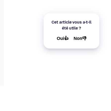
Cet article vous a-t-il
été utile ?
Oui👍
Non👎