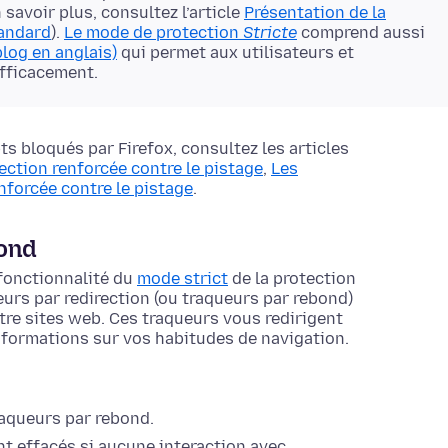
savoir plus, consultez l’article
Présentation de la
tandard
).
Le mode de protection
Stricte
comprend aussi
blog en anglais)
qui permet aux utilisateurs et
efficacement.
ts bloqués par Firefox, consultez les articles
ection renforcée contre le pistage
,
Les
nforcée contre le pistage
.
bond
 fonctionnalité du
mode strict
de la protection
eurs par redirection (ou traqueurs par rebond)
re sites web. Ces traqueurs vous redirigent
informations sur vos habitudes de navigation.
raqueurs par rebond.
t effacés si aucune interaction avec