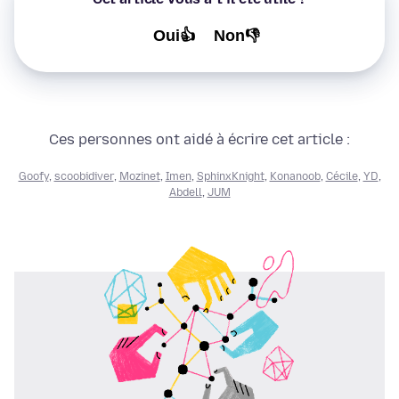
Oui👍
Non👎
Ces personnes ont aidé à écrire cet article :
Goofy
,
scoobidiver
,
Mozinet
,
Imen
,
SphinxKnight
,
Konanoob
,
Cécile
,
YD
,
Abdell
,
JUM