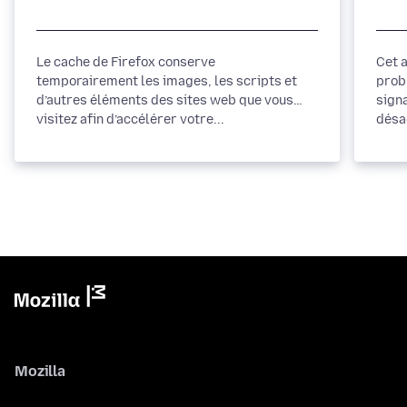
Le cache de Firefox conserve
Cet 
temporairement les images, les scripts et
prob
d’autres éléments des sites web que vous
sign
visitez afin d’accélérer votre...
désac
Mozilla