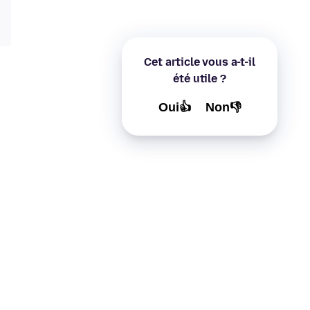
Cet article vous a-t-il
été utile ?
Oui👍
Non👎