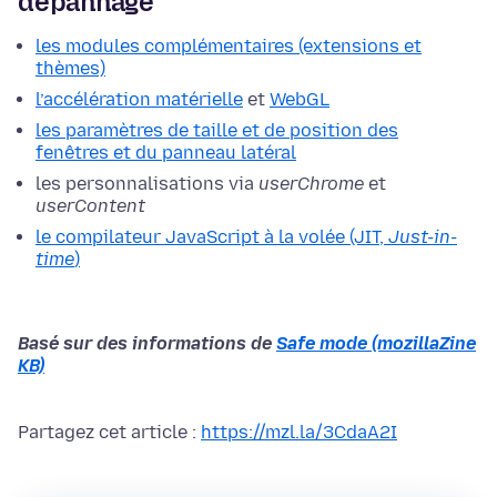
dépannage
les modules complémentaires (extensions et
thèmes)
l’accélération matérielle
et
WebGL
les paramètres de taille et de position des
fenêtres et du panneau latéral
les personnalisations via
userChrome
et
userContent
le compilateur JavaScript à la volée (JIT,
Just-in-
time
)
Basé sur des informations de
Safe mode (mozillaZine
KB)
Partagez cet article :
https://mzl.la/3CdaA2I