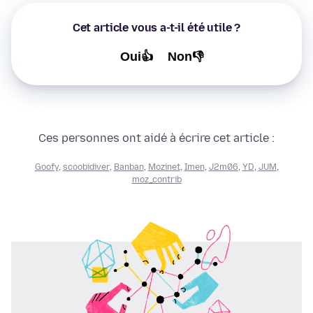
Cet article vous a-t-il été utile ?
Oui👍
Non👎
Ces personnes ont aidé à écrire cet article :
Goofy
,
scoobidiver
,
Banban
,
Mozinet
,
Imen
,
J2m06
,
YD
,
JUM
,
moz_contrib