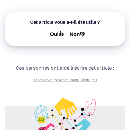
Cet article vous a-t-il été utile ?
Oui👍
Non👎
Ces personnes ont aidé à écrire cet article :
scoobidiver
,
Mozinet
,
Imen
,
Cécile
,
YD