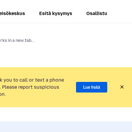
eisökeskus
Esitä kysymys
Osallistu
ks in a new tab...
k you to call or text a phone
 Please report suspicious
Lue lisää
on.