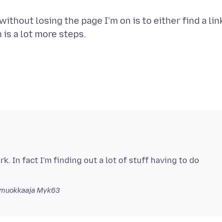
ithout losing the page I'm on is to either find a lin
 is a lot more steps.
. In fact I'm finding out a lot of stuff having to do
 muokkaaja Myk63