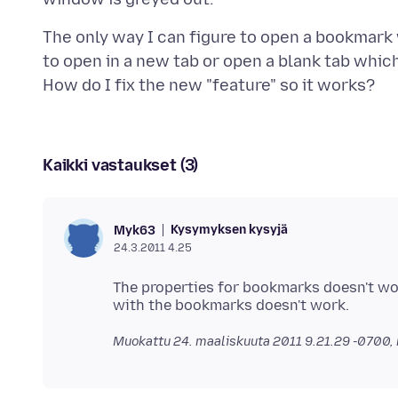
The only way I can figure to open a bookmark w
to open in a new tab or open a blank tab which
Kaikki vastaukset (3)
Kysymyksen kysyjä
Myk63
24.3.2011 4.25
The properties for bookmarks doesn't work
Muokattu
24. maaliskuuta 2011 9.21.29 -0700
,