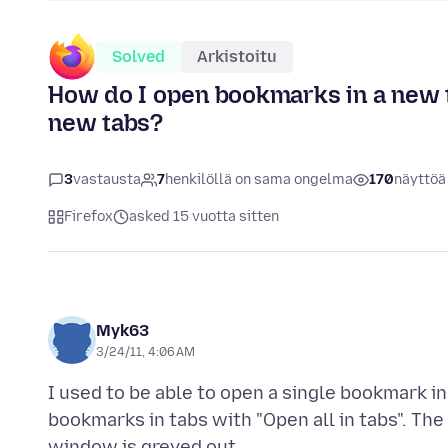
Solved
Arkistoitu
How do I open bookmarks in a new t
new tabs?
3
vastausta
7
henkilöllä on sama ongelma
170
näyttöä
Firefox
asked 15 vuotta sitten
Myk63
3/24/11, 4:06 AM
I used to be able to open a single bookmark i
bookmarks in tabs with "Open all in tabs". Th