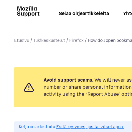
Selaa ohjeartikkeleita
Yht
Etusivu
Tukikeskustelut
Firefox
How do I open bookmar
Avoid support scams.
We will never as
number or share personal information.
activity using the “Report Abuse” opti
Ketju on arkistoitu.
Esitä kysymys, jos tarvitset apua.