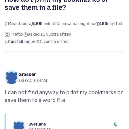
save them in a file?
4
vastausta
68
henkilöllä on sama ongelma
169
näyttöä
Firefox
asked 15 vuotta sitten
farrhill
replied
15 vuotta sitten
Grasser
2/28/11, 8:34 AM
I can not find anyway to print my bookmarks or
Svetlana