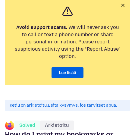
Avoid support scams.
We will never ask you
to call or text a phone number or share
personal information. Please report
suspicious activity using the “Report Abuse”
option.
Lue lisää
Ketju on arkistoitu.
Esitä kysymys, jos tarvitset apua.
Solved
Arkistoitu
How do I print my bookmarks or