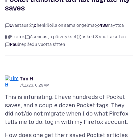
saves
1
vastaus
0
henkilöllä on sama ongelma
438
näyttöä
Firefox
Asennus ja päivitykset
asked 3 vuotta sitten
Paul
replied
3 vuotta sitten
Tim H
7/11/23, 6:29 AM
This is infuriating. I have hundreds of Pocket
saves, and a couple dozen Pocket tags. They
did not/do not migrate when I do what Firefox
How does one get their saved Pocket articles