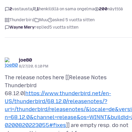
2
vastausta
1
henkilöllä on sama ongelma
200
näyttöä
Thunderbird
Muu
asked 5 vuotta sitten
Wayne Mery
replied
5 vuotta sitten
joe80
8/27/20, 6:10 PM
The release notes here [[Release Notes
Thunderbird
68.12.0|
https://www.thunderbird.net/en-
US/thunderbird/68.12.0/releasenotes/?
uri=/thunderbird/releasenotes/&locale=de&vers
n=68.12.0&channel=release&os=WINNT&buildid=
0200820223055#fixes
]] are empty resp. do not