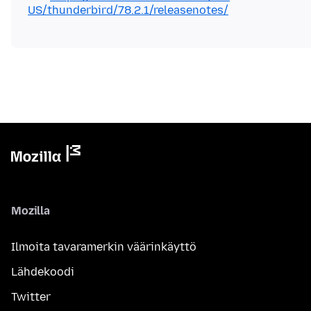
US/thunderbird/78.2.1/releasenotes/
Mozilla
Ilmoita tavaramerkin väärinkäyttö
Lähdekoodi
Twitter