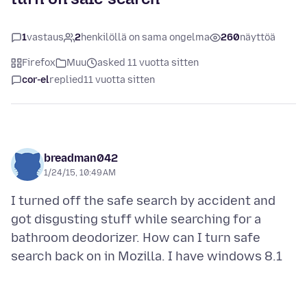
1
vastaus
2
henkilöllä on sama ongelma
260
näyttöä
Firefox
Muu
asked 11 vuotta sitten
cor-el
replied
11 vuotta sitten
breadman042
1/24/15, 10:49 AM
I turned off the safe search by accident and
got disgusting stuff while searching for a
bathroom deodorizer. How can I turn safe