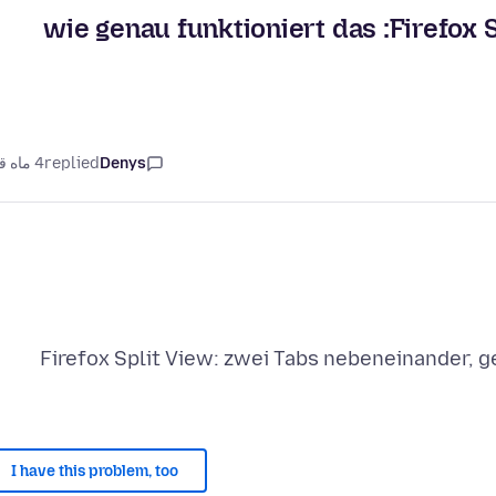
wie genau funktioniert das :Firefox 
Denys
replied
4 ماه قبل
Firefox Split View: zwei Tabs nebeneinander, g
I have this problem, too