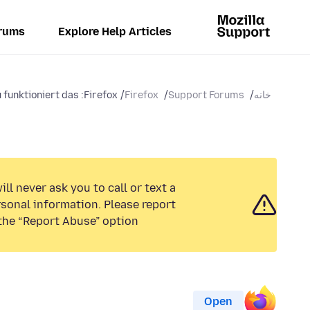
rums
Explore Help Articles
خانه
Support Forums
Firefox
funktioniert das :Firefox...
ll never ask you to call or text a
sonal information. Please report
the “Report Abuse” option.
Open