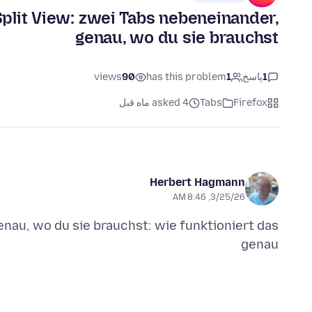
Split View: zwei Tabs nebeneinander,
genau, wo du sie brauchst
1
پاسخ
1
has this problem
90
views
Firefox
Tabs
asked 4 ماه قبل
Herbert Hagmann
3/25/26, 8:46 AM
enau, wo du sie brauchst: wie funktioniert das
genau