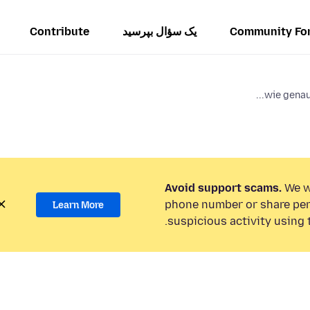
Community Fo
یک سؤال بپرسید
Contribute
wie genau 
Avoid support scams.
We wi
phone number or share per
Learn More
suspicious activity using 