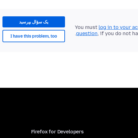
یک سؤال بپرسید
You must
log in to your a
question
, if you do not h
I have this problem, too
Firefox for Developers