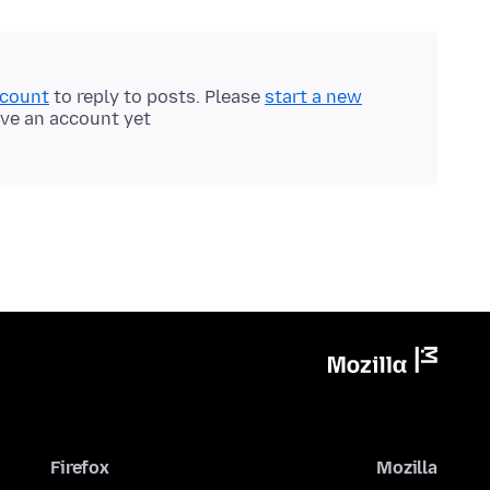
ccount
to reply to posts. Please
start a new
ave an account yet.
Firefox
Mozilla