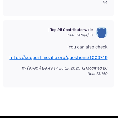
He
Top 25 Contributor
wxie
2025/4/28،‏ 2:44
You can also check:
https://support.mozilla.org/questions/1006749
26 مهٔ 2025، ساعت 20:49:17 (-0700)
Modified
by
NoahSUMO