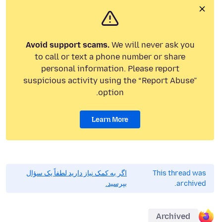
Avoid support scams.
We will never ask you
to call or text a phone number or share
personal information. Please report
suspicious activity using the “Report Abuse”
option.
Learn More
This thread was
اگر به کمک نیاز دارید لطفاً یک سؤال
archived.
بپرسید.
Archived