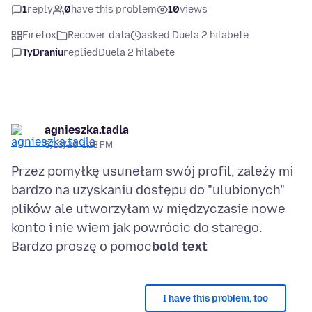
1
reply
0
have this problem
10
views
Firefox
Recover data
asked Duela 2 hilabete
TyDraniu
replied
Duela 2 hilabete
agnieszka.tadla
5/13/26, 1:18 PM
Przez pomyłkę usunełam swój profil, zależy mi
bardzo na uzyskaniu dostępu do "ulubionych"
plików ale utworzyłam w międzyczasie nowe
konto i nie wiem jak powrócic do starego.
Bardzo proszę o pomoc
bold text
I have this problem, too