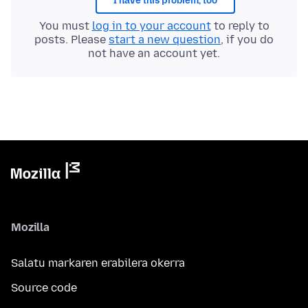
I have this problem, too
You must
log in to your account
to reply to
posts. Please
start a new question
, if you do
not have an account yet.
Mozilla
Salatu markaren erabilera okerra
Source code