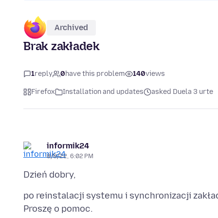
Archived
Brak zakładek
1
reply
0
have this problem
140
views
Firefox
Installation and updates
asked Duela 3 urte
informik24
8/8/22, 6:02 PM
po reinstalacji systemu i synchronizacji zakła