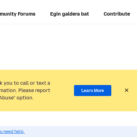
munity Forums
Egin galdera bat
Contribute
 you to call or text a
mation. Please report
Learn More
Abuse” option.
ou need help.