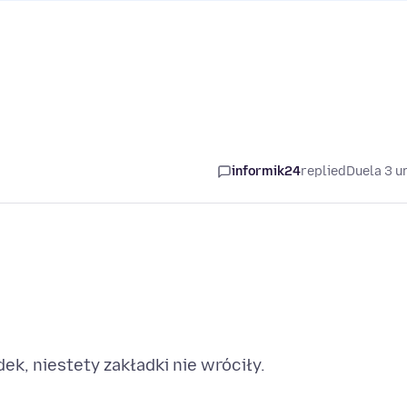
informik24
replied
Duela 3 u
dek, niestety zakładki nie wróciły.