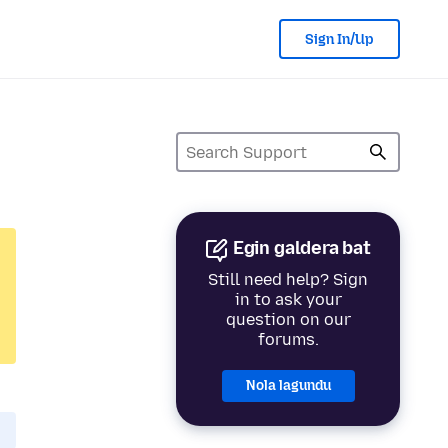
Sign In/Up
Egin galdera bat
Still need help? Sign
in to ask your
question on our
forums.
Nola lagundu