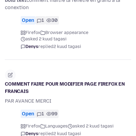
bold text
comment maitre la fenetre en grand a la
conextion
Open
1
30
Firefox
Browser appearance
asked 2 kuud tagasi
Denys
replied
2 kuud tagasi
COMMENT FAIRE POUR MODIFIER PAGE FIREFOX EN
FRANCAIS
PAR AVANCE MERCI
Open
1
99
Firefox
Languages
asked 2 kuud tagasi
Denys
replied
2 kuud tagasi